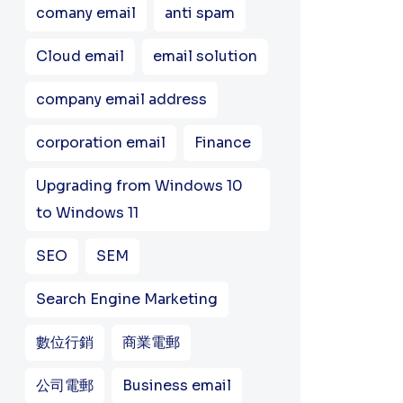
comany email
anti spam
Cloud email
email solution
company email address
corporation email
Finance
Upgrading from Windows 10
to Windows 11
SEO
SEM
Search Engine Marketing
數位行銷
商業電郵
公司電郵
Business email