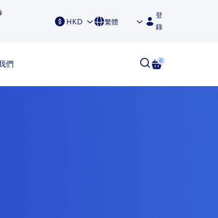
9
登
HKD
繁體
錄
0
我們