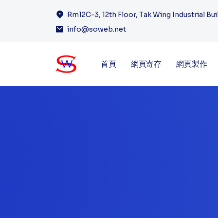
Rm12C-3, 12th Floor, Tak Wing Industrial Bu
info@soweb.net
首頁
網頁寄存
網頁製作