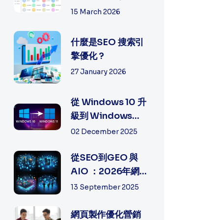
手機電郵設定常見
15 March 2026
問題排...
什麼是SEO 搜索引
擎優化 ?
27 January 2026
從 Windows 10 升
級到 Windows
11：全面指南, 細節
02 December 2025
及方法
從SEO到GEO 與
AIO ：2026年網絡
營銷（Digital
13 September 2025
Marketing）的
策...
網頁製作優化營銷