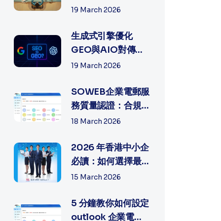
有何不同？如何選
19 March 2026
擇最適合中...
生成式引擎優化
GEO與AIO對傳統
SEO網絡營銷帶來
19 March 2026
多少沖擊?
SOWEB企業電郵服
務質量認證：合規
與專業的雙重背書
18 March 2026
2026 年香港中小企
必讀：如何選擇最
穩定的公司電子郵
15 March 2026
件和網頁製...
5 分鐘教你如何設定
outlook 企業電郵,