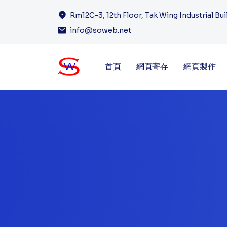
Rm12C-3, 12th Floor, Tak Wing Industrial Bu
info@soweb.net
首頁
網頁寄存
網頁製作