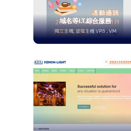
域名等I.T.綜合服務
獨立主機, 虛擬主機 VPS , VM