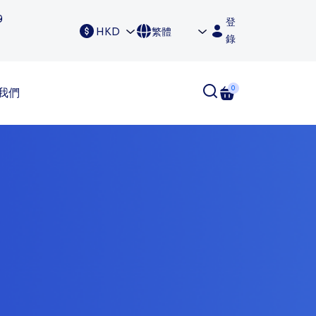
9
登
HKD
繁體
錄
0
我們