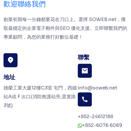
歡迎聯絡我們
創業初期每一分錢都要花在刀口上。選擇 SOWEB.net，獲
取最穩定的企業電子郵件與SEO 優化支援。立即聯繫我們的
專業顧問，為您的業務打好數位基礎！
聯繫
地址
德榮工業大廈12樓C3室 屯門，西鐵
info@soweb.net
站A或 F 出口(消防救護站旁,震寰路
3號)
+852-24612188
+852-6076 6069