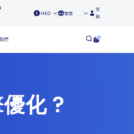
9
登
HKD
繁體
錄
0
我們
優化 ?