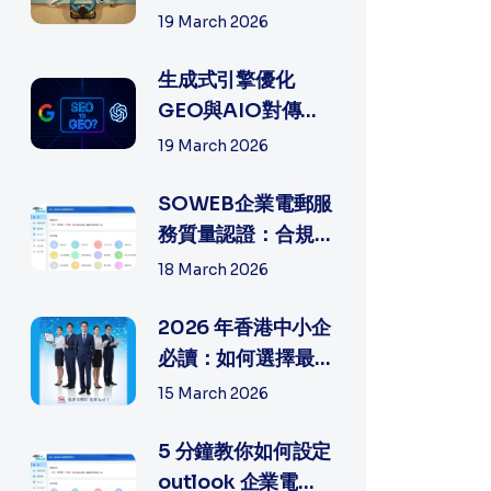
有何不同？如何選
19 March 2026
擇最適合中...
生成式引擎優化
GEO與AIO對傳統
SEO網絡營銷帶來
19 March 2026
多少沖擊?
SOWEB企業電郵服
務質量認證：合規
與專業的雙重背書
18 March 2026
2026 年香港中小企
必讀：如何選擇最
穩定的公司電子郵
15 March 2026
件和網頁製...
5 分鐘教你如何設定
outlook 企業電郵,