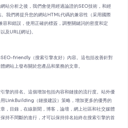
網站分析之後，我們會使用經過論證的SEO技術，和經
站。我們將提升您的網站HTML代碼的兼容性（采用國際
兼容和錯誤，使用正確的標簽，調整關鍵詞的密度和定
及URL(網址)。
O-friendly（搜索引擎友好）內容。這包括改善針對
媒體網站上發布關於您產品和業務的文章。
索引擎的排名。這個增加包括內容和鏈接的流行度。站外優
inkBuilding（鏈接建設）策略，增加更多的優秀的
文章，目錄，在線新聞，博客，論壇，網上社區和社交媒體
須保持不間斷的進行，才可以保持排名始終在搜索引擎的首