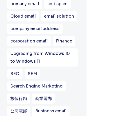
comany email
anti spam
Cloud email
email solution
company email address
corporation email
Finance
Upgrading from Windows 10
to Windows 11
SEO
SEM
Search Engine Marketing
數位行銷
商業電郵
公司電郵
Business email