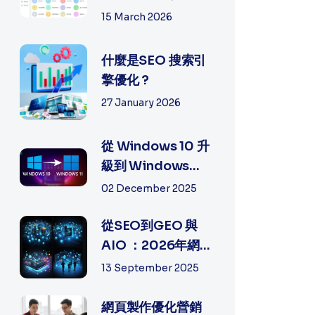
手機電郵設定常見
15 March 2026
問題排...
什麼是SEO 搜索引
擎優化 ?
27 January 2026
從 Windows 10 升
級到 Windows
11：全面指南, 細節
02 December 2025
及方法
從SEO到GEO 與
AIO ：2026年網絡
營銷（Digital
13 September 2025
Marketing）的
策...
網頁製作優化營銷